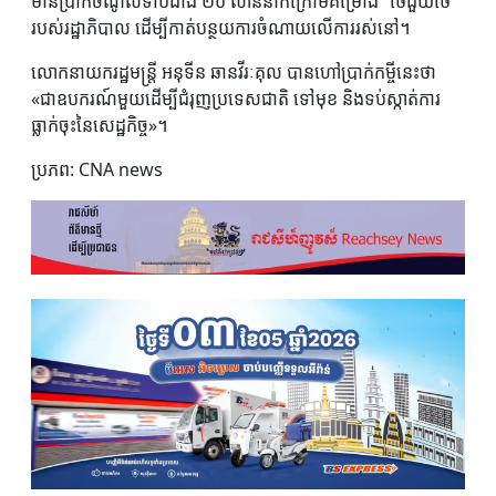
មានប្រាក់ចំណូលទាបជាង ២០ លាននាក់ក្រោមគម្រោង “ថៃជួយថៃ”
របស់រដ្ឋាភិបាល ដើម្បីកាត់បន្ថយការចំណាយលើការរស់នៅ។
លោកនាយករដ្ឋមន្ត្រី អនុទីន ឆានវីរៈគុល បានហៅប្រាក់កម្ចីនេះថា
«ជាឧបករណ៍មួយដើម្បីជំរុញប្រទេសជាតិ ទៅមុខ និងទប់ស្កាត់ការ
ធ្លាក់ចុះនៃសេដ្ឋកិច្ច»។
ប្រភព: CNA news