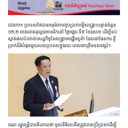
បាងកក៖ ប្រទេសថៃបានអនុម័តកញ្ចប់ប្រាក់កម្ចីសង្គ្រោះបន្ទាន់ចំនួន
១២,២ ពាន់លានដុល្លារអាមេរិកនៅ ថ្ងៃអង្គារ ទី៥ ខែឧសភា ដើម្បីទប់
ស្កាត់ផលប៉ះពាល់សេដ្ឋកិច្ចនៃសង្គ្រាមមជ្ឈិមបូព៌ា ដែលជាផែនការ ខ្ចី
ប្រាក់ដ៏ធំបំផុតមួយរបស់ប្រទេសក្នុងរយៈពេលជាច្រើនទសវត្សរ៍។
គណៈរដ្ឋមន្ត្រីបាននិយាយថា មូលនិធិនេះនឹងត្រូវបានប្រើប្រាស់ដើម្បី