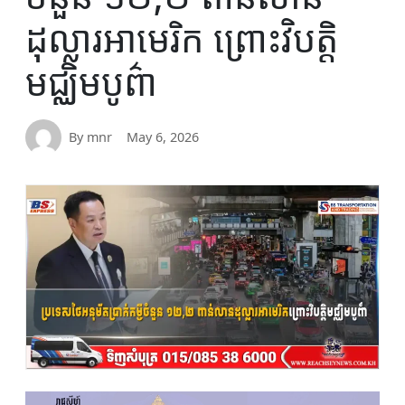
ដុល្លារអាមេរិក ព្រោះវិបត្តិ
មជ្ឈិមបូព៌ា
By mnr
May 6, 2026