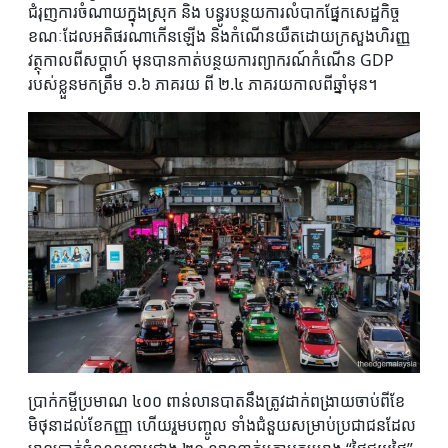
ជំរុញការចំណាយក្នុងស្រុក និង បន្ធូរបន្ថយការលំបាកផ្នែកសេដ្ឋកិច្ច
ខណៈដែលអតិផរណាកើនឡើង និងកំណើនយឺតដោយក្រសួងហិរញ្ញ
វត្ថុកាលពីសប្តាហ៍ មុនបានកាត់បន្ថយការព្យាករណ៍កំណើន GDP
របស់ខ្លួនមកត្រឹម ១.៦ ភាគរយ ពី ២.៤ ភាគរយកាលពីឆ្នាំមុន។
ប្រាក់កម្ចីប្រមាណ ៤០០ ពាន់លានបាតនឹងត្រូវដាក់ពង្រាយចាប់ពីខែ
មិថុនាដល់ខែកញ្ញា ហើយរួមបញ្ចូល ទាំងជំនួយសម្រាប់ប្រជាជនដែល