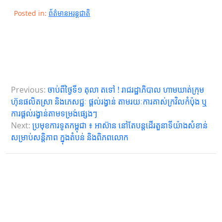
Posted in:
ព័ត៌មានអរន្តជាតិ
P
Previous:
ចាប់ពីថ្ងៃទី១ តុលា តទៅ ! រាជរដ្ឋាភិបាល ហាមឃាត់ក្រុម
o
ហ៊ុនផលិតស្រា និងភេសជ្ជៈ ផ្តល់រង្វាន់ តាមរយៈការគាស់ក្រវិលកំប៉ុង ឬ
s
ការផ្តល់រង្វាន់តាមទម្រង់ផ្សេងៗ
Next:
ប្រមុខការទូតកម្ពុជា ៖ អាស៊ាន នៅតែបន្តដើរតួនាទីយ៉ាងសំខាន់
t
សម្រាប់សន្តិភាព ក្នុងតំបន់ និងពិភពលោក
n
a
v
i
g