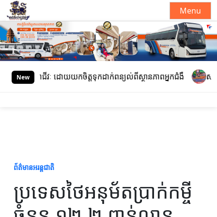
Menu
S
k
i
p
t
ិជ្ជាជីវៈ ដោយយកចិត្តទុកដាក់ពន្យល់ពីស្ថានភាពអ្នកជំងឺ
សម្តេចធិបតី 
New
o
c
o
n
t
e
n
t
ព័ត៌មានអរន្តជាតិ
ប្រទេសថៃអនុម័តប្រាក់កម្ចី
ចំនួន ១២,២ ពាន់លាន