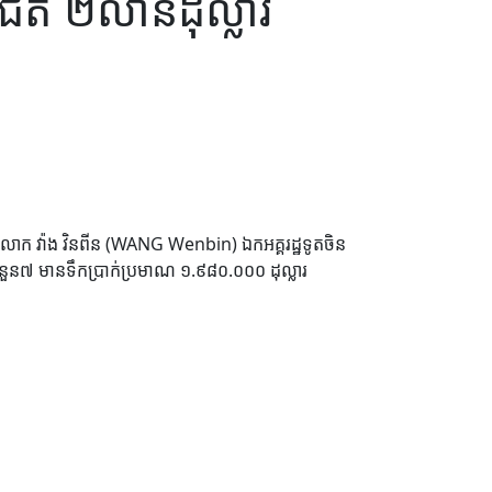
ជិត ២លានដុល្លារ
ជា និងលោក វ៉ាង វិនពីន (WANG Wenbin) ឯកអគ្គរដ្ឋទូតចិន
 ចំនួន៧ មានទឹកប្រាក់ប្រមាណ ១.៩៨០.០០០ ដុល្លារ