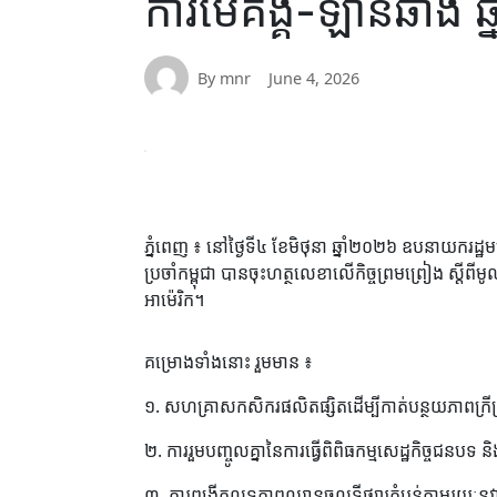
ការមេគង្គ-ឡានឆាង ឆ
By mnr
June 4, 2026
ភ្នំពេញ ៖ នៅថ្ងៃទី៤ ខែមិថុនា ឆ្នាំ២០២៦ ឧបនាយករដ្ឋមន្
ប្រចាំកម្ពុជា បានចុះហត្ថលេខាលើកិច្ចព្រមព្រៀង ស្តី
អាម៉េរិក។
គម្រោងទាំងនោះ រួមមាន ៖
១. សហគ្រាសកសិករផលិតផ្សិតដើម្បីកាត់បន្ថយភាពក្រី
២. ការរួមបញ្ចូលគ្នានៃការធ្វើពិពិធកម្មសេដ្ឋកិច្ចជន
៣. ការពង្រីកលទ្ធភាពឈានចូលទីផ្សារតំបន់តាមរយៈនវាន