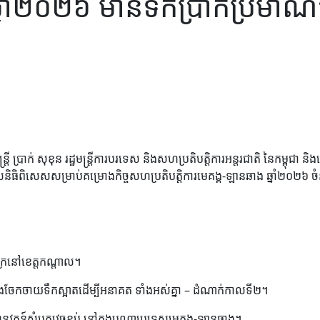
្នាំ២០២៦ មានទឹកប្រាក់ប្រមាណ
ត្រី ប្រាក់ សុខុន រដ្ឋមន្ត្រីការបរទេស និងសហប្រតិបត្តិការអន្តរជាតិ នៃកម្ពុ
ពីមូលនិធិពិសេសសម្រាប់គម្រោងកិច្ចសហប្រតិបត្តិការមេគង្គ-ឡានឆាង ឆ្នាំ២០២៦
ក្រនៅខេត្តកណ្តាល។
បទ និងចែកចាយទឹកស្អាតដើម្បីអនាគត ទាំងអស់គ្នា – ដំណាក់កាលទី២។
ុវត្តន៍សំបកវេចខ្ចប់ នៅក្នុងបណ្តាប្រទេសមេគង្គ-ឡានឆាង។