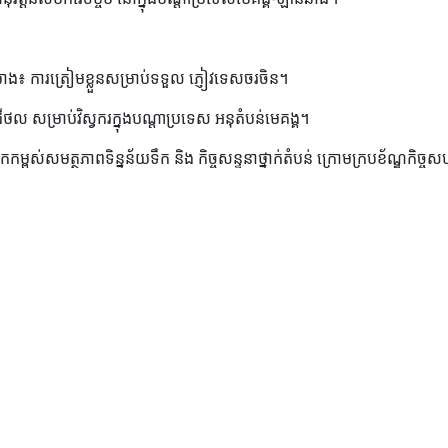
៖ ការត្រៀមខ្លួនសម្រាប់ទទួល ភ្ញៀវទេសចរចិន។
ីជីថល សម្រាប់វិស្វករក្នុងបណ្តាប្រទេស អនុតំបន់មេគង្គ។
្ពស់សមត្ថភាពទិន្នន័យទឹក និង កិច្ចសន្ទនាថ្នាក់តំបន់ ក្រោមក្របខ័ណ្ឌកិច្ច