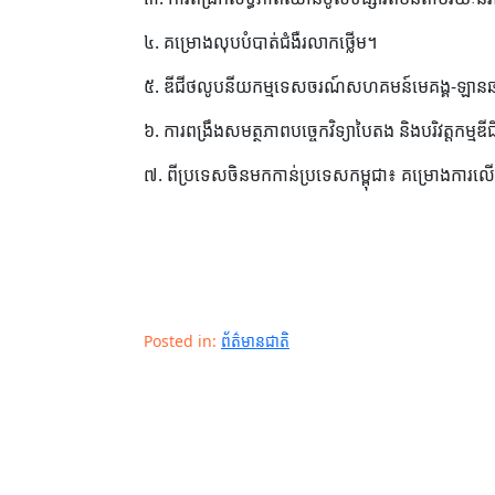
៤. គម្រោងលុបបំបាត់ជំងឺរលាកថ្លើម។
៥. ឌីជីថលូបនីយកម្មទេសចរណ៍សហគមន៍មេគង្គ-ឡានឆាង
៦. ការពង្រឹងសមត្ថភាពបច្ចេកវិទ្យាបៃតង និងបរិវត្តកម្មឌ
៧. ពីប្រទេសចិនមកកាន់ប្រទេសកម្ពុជា៖ គម្រោងការលើកកម
Posted in:
ព័ត៌មានជាតិ