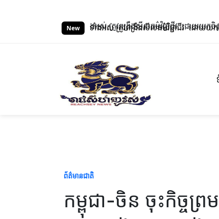
S
k
ខាភិបាល និងគ្រូពេទ្យទាំងអស់ ត្រូវពង្រឹងសីលធម៌វិជ្ជាជីវៈ ដោយយកចិត្តទុកដាក
i
New
p
t
o
c
o
n
t
e
n
t
ព័ត៌មានជាតិ
កម្ពុជា-ចិន ចុះកិច្ចព្