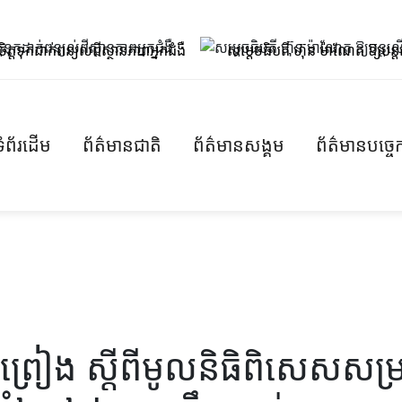
់ពន្យល់ពីស្ថានភាពអ្នកជំងឺ
សម្តេចធិបតី ហ៊ុន ម៉ាណែត ឱ្យបន្តលើកកម្
ទំព័រដើម
ព័ត៌មានជាតិ
ព័ត៌មានសង្គម
ព័ត៌មានបច្ចេក
រមព្រៀង ស្តីពីមូលនិធិពិសេសសម្រា