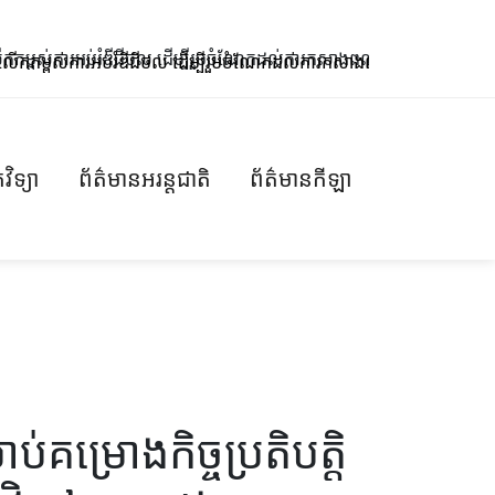
ពស់ការអប់រំឌីជីថល ដើម្បីរួមចំណែកដល់ការកសាងពលរដ្ឋឌីជីថល
ក្រសួង
វិទ្យា
ព័ត៌មានអរន្តជាតិ
ព័ត៌មានកីឡា
ប់គម្រោងកិច្ចប្រតិបត្តិ