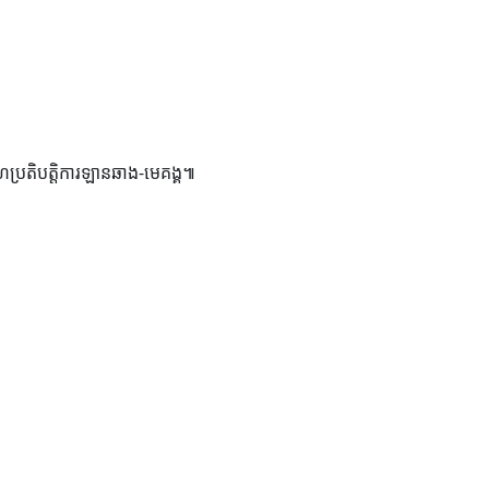
សហប្រតិបត្តិការឡានឆាង-មេគង្គ៕