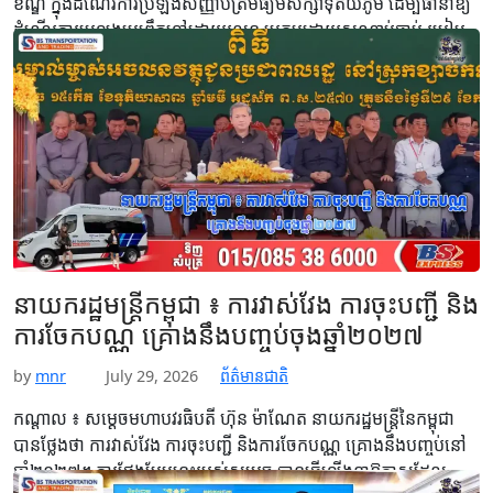
ខណ្ឌ ក្នុងដំណើរការប្រឡងសញ្ញាបត្រមធ្យមសិក្សាទុតិយភូមិ ដើម្បីធានាឱ្យ
ដំណើរការប្រឡងប្រព្រឹត្តទៅដោយរលូន ប្រកបដោយសណ្ដាប់ធ្នាប់ របៀប
រៀបរយល្អ ពិសេសគោរពតាមគោលការណ៍ច្បាប់ យុត្តិធម៌ តម្លាភាព និង
លទ្ធផលទទួលយកបានសម្រាប់បេក្ខជន មាតាបិតា…
Read More
នាយករដ្ឋមន្ដ្រីកម្ពុជា ៖ ការវាស់វែង ការចុះបញ្ជី និង
ការចែកបណ្ណ គ្រោងនឹងបញ្ចប់ចុងឆ្នាំ២០២៧
by
mnr
July 29, 2026
ព័ត៌មានជាតិ
កណ្ដាល ៖ សម្ដេចមហាបវរធិបតី ហ៊ុន ម៉ាណែត នាយករដ្ឋមន្ត្រីនៃកម្ពុជា
បានថ្លែងថា ការវាស់វែង ការចុះបញ្ជី និងការចែកបណ្ណ គ្រោងនឹងបញ្ចប់នៅ
ឆ្នាំ២០២៧។ ការថ្លែងបែបនេះរបស់សម្ដេច បានធ្វើឡើងនាឱកាសដែល