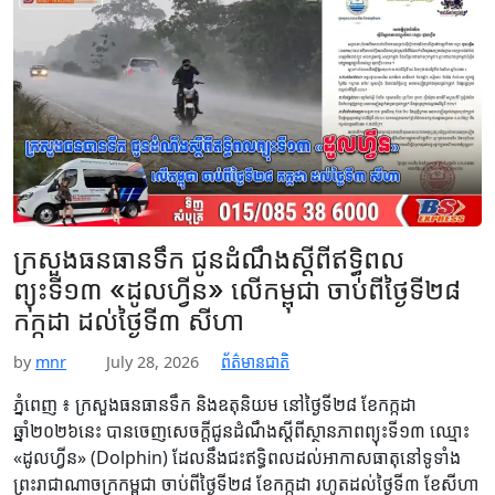
រដ្ឋមន្ត្រី ស សុខា រដ្ឋមន្ត្រីក្រសួងមហាផ្ទៃ បានអំពាវនាវអង្គការ សមាគម និង
ដៃគូអភិវឌ្ឍន៍ទាំងអស់…
Read More
ក្រសួងធនធានទឹក ជូនដំណឹងស្ដីពីឥទ្ធិពល
ព្យុះទី១៣ «ដូលហ្វីន» លើកម្ពុជា ចាប់ពីថ្ងៃទី២៨
កក្កដា ដល់ថ្ងៃទី៣ សីហា
by
mnr
July 28, 2026
ព័ត៌មានជាតិ
ភ្នំពេញ ៖ ក្រសួងធនធានទឹក និងឧតុនិយម នៅថ្ងៃទី២៨ ខែកក្កដា
ឆ្នាំ២០២៦នេះ បានចេញសេចក្តីជូនដំណឹងស្តីពីស្ថានភាពព្យុះទី១៣ ឈ្មោះ
«ដូលហ្វីន» (Dolphin) ដែលនឹងជះឥទ្ធិពលដល់អាកាសធាតុនៅទូទាំង
ព្រះរាជាណាចក្រកម្ពុជា ចាប់ពីថ្ងៃទី២៨ ខែកក្កដា រហូតដល់ថ្ងៃទី៣ ខែសីហា