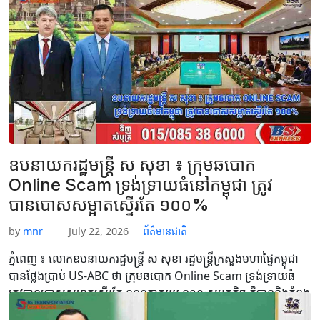
ចំនួន៩វត្ត មកពីបណ្តាវត្តក្នុងស្រុកបាភ្នំ នៅស្រុកបាភ្នំ ដោយក្នុង១វត្តទទួល
ទៀនចំណាំព្រះស្សា១គូរ ស្លាកដក់១ អង្ករ១បេ…
Read More
ឧបនាយករដ្ឋមន្ត្រី ស សុខា ៖ ក្រុមឆបោក
Online Scam ទ្រង់ទ្រាយធំនៅកម្ពុជា ត្រូវ
បានបោសសម្អាតស្ទើរតែ ១០០%
by
mnr
July 22, 2026
ព័ត៌មានជាតិ
ភ្នំពេញ ៖ លោកឧបនាយករដ្ឋមន្ត្រី ស សុខា រដ្ឋមន្ត្រីក្រសួងមហាផ្ទៃកម្ពុជា
បានថ្លែងប្រាប់ US-ABC ថា ក្រុមឆបោក Online Scam ទ្រង់ទ្រាយធំ
ត្រូវបានបោសសម្អាតស្ទើរតែ ១០០ភាគរយ ខណៈសមត្ថកិច្ច ក៏បាននិងកំពុង
បន្តកម្ទេចក្រុមតូចៗបន្ថែមទៀតផងដែរ។ ការលើកឡើងរបស់ លោក