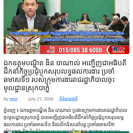
ឧបនាយករដ្ឋមន្ត្រី ស…
Read More
ឯកឧត្តមបណ្ឌិត ងិន បាណាល់ អញ្ជើញជាអធិបតី
ដឹកនាំកិច្ចប្រជុំបូកសរុបលទ្ធផលការងារ ប្រចាំ
ឆមាសទី១ របស់ក្រុមការងាររាជរដ្ឋាភិបាលចុះ
មូលដ្ឋានស្រុកបាភ្នំ
by
mnr
July 21, 2026
ព័ត៌មានជាតិ
ភ្នំពេញ ៖ ឯកឧត្តមបណ្ឌិត ងិន បាណាល់ ប្រធានក្រុមការងាររាជរដ្ឋាភិបាល
ចុះមូលដ្ឋានស្រុកបាភ្នំ បានអញ្ជើញជាអធិបតីដឹកនាំកិច្ចប្រជុំបូកសរុបលទ្ធ
ផលការងារ ប្រចាំឆមាសទី១ និងលើកទិសដៅបន្ដ ប្រចាំឆមាសទី២
ឆ្នាំ២០២៦ និងរៀបចំផែនការសកម្មភាពឆ្នាំ២០២៦-២០២៧ របស់ក្រុម