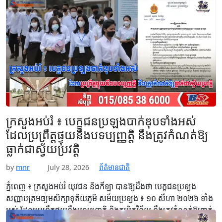
MinebeaMitsumi Inc. និងសហការី ចូលជួបសម្តែងការគួរសម និង
ពិភាក្សាការងារ នៅវិមានសន្តិភាព។…
Read More
ក្រសួងអប់រំ ៖ បេក្ខជនប្រឡងបាក់ឌុបទាំងអស់
ដែលប្រព្រឹត្តផ្ទុយនឹងបទប្បញ្ញត្តិ នឹងត្រូវកំណត់ឱ្យ
ធ្លាក់ជាស្វ័យប្រវត្តិ
by
mnr
July 28, 2026
ព័ត៌មានជាតិ
ភ្នំពេញ ៖ ក្រសួងអប់រំ យុវជន និងកីឡា បានឱ្យដឹងថា បេក្ខជនប្រឡង
សញ្ញាបត្រមធ្យមសិក្សាទុតិយភូមិ សម័យប្រឡង ៖ ១០ សីហា ២០២៦ ទាំង
អស់ ដែលប្រព្រឹត្តផ្ទុយនឹងបទប្បញ្ញត្តិ និងកម្រិតវិន័យ នឹងត្រូវកំណត់ឱ្យធ្លាក់