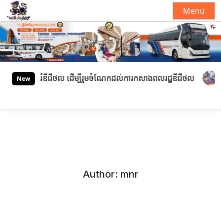
Menu
S
k
i
p
t
ឌីជីថល ដើម្បីរួមចំណែកដល់ការកសាងពលរដ្ឋឌីជីថល
ក្រសួងសាធារណការ និ
New
o
c
o
n
t
e
n
t
Author:
mnr