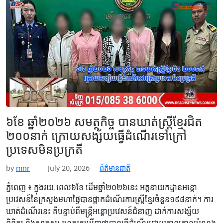
ការងាររាជរដ្ឋាភិបាលចុះមូលដ្ឋានស្រុកបាភ្នំ ខេត្តព្រៃវែង នាថ្ងៃទី២១ ខែ
កក្កដា ឆ្នាំ២០២៦៕
Read More
៦ខែ ឆ្នាំ២០២៦ សមត្ថកិច្ច បានឃាត់ស្ត្រីខ្មែរជិត
២០០នាក់ ក្រោយសង្ស័យធ្វើដំណើរទៅក្រៅ
ប្រទេសមិនប្រក្រតី
by
mnr
July 20, 2026
ព័ត៌មានជាតិ
ភ្នំពេញ ៖ ក្នុងរយៈពេល៦ខែ ដើមឆ្នាំ២០២៦នេះ អគ្គនាយកដ្ឋានអន្តោ
ប្រវេសន៍នៃក្រសួងមហាផ្ទៃបានផ្អាកដំណើរការស្រ្តីខ្មែរចំនួន១៩៨នាក់។ ការ
ឃាត់ដំណើរនេះ គឺបន្ទាប់ពីមន្ត្រីអន្តោប្រវេសន៍ជំនាញ ដាក់ការសង្ស័យ