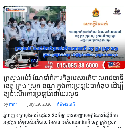
ក្រសួងអប់រំ ណែនាំពីភារកិច្ចរបស់អភិបាលរាជធានី
ខេត្ត ក្រុង ស្រុក ខណ្ឌ ក្នុងការប្រឡងបាក់ឌុប ដើម្បី
ឱ្យដំណើរការប្រឡងដោយរលូន
by
mnr
July 29, 2026
ព័ត៌មានជាតិ
ភ្នំពេញ ៖ ក្រសួងអប់រំ យុវជន និងកីឡា បានចេញសេចក្ដីណែនាំស្ដីពីការ
អនុវត្តភារកិច្ចរបស់អភិបាល នៃគណៈអភិបាលរាជធានី ខេត្ត ក្រុង ស្រុក