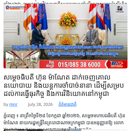
ឆ្នាំ២០២៦, ព្យុះនេះបានវិវត្តចេញពីសម្ពាធទាបនៅលើមហាសមុទ្រប៉ាស៊ីហ្វិក
ខាងលិច ហើយនឹងបង្កើនឥទ្ធិពលលើរបបខ្យល់មូសុងនិរតី។ យោងតាម
សេចក្តីជូនដំណឹងក្រសួងធនធានទឹក…
Read More
សម្ដេចធិបតី ហ៊ុន ម៉ាណែត ដាក់ចេញគោល
នយោបាយ និងយន្តការចាំបាច់នានា ដើម្បីសម្រប
ដល់ការធ្វើធុរកិច្ច និងការវិនិយោគនៅកម្ពុជា
by
mnr
July 28, 2026
ព័ត៌មានជាតិ
ភ្នំពេញ ៖ នាព្រឹកថ្ងៃទី២៨ ខែកក្កដា ឆ្នាំ២០២៦, សម្តេចមហាបវរធិបតី ហ៊ុន
ម៉ាណែត នាយករដ្ឋមន្ត្រីនៃព្រះរាជាណាចក្រកម្ពុជា បានអនុញ្ញាតឱ្យ លោក
Yoshihisa Kainuma អគ្គនាយកប្រតិបត្តិក្រុមហ៊ុន