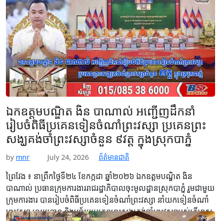
ជាស្វ័យប្រវត្តិ។ តាមរយៈសេចក្ដីប្រកាសព័ត៌មាន របស់ក្រសួងអប់រំ នៅ
ថ្ងៃទី២៨ ខែកក្កដា…
Read More
ឯកឧត្តមបណ្ឌិត ងិន បាណាល់ អញ្ជើញដឹកនាំ
រៀបចំពិធីប្រគេនទៀនចំណាំព្រះវស្សា ប្រគេនព្រះ
សង្ឃគង់ចាំព្រះវស្សាចំនួន ៩វត្ត ក្នុងស្រុកបាភ្នំ
by
mnr
July 24, 2026
ព័ត៌មានជាតិ
ព្រៃវែង ៖ នាព្រឹកថ្ងៃទី២៤ ខែកក្កដា ឆ្នាំ២០២៦ ឯកឧត្តមបណ្ឌិត ងិន
បាណាល់ ប្រធានក្រុមការងាររាជរដ្ឋាភិបាលចុះមូលដ្ឋានស្រុកបាភ្នំ រួមជាមួយ
ក្រុមការងារ បានរៀបចំពិធីប្រគេនទៀនចំណាំព្រះវស្សា នាំយកទៀនចំណាំ
ព្រះវស្សា ទេយ្យទាន និងបច្ច័យប្រគេនព្រះសង្ឃគង់ចាំព្រះវស្សាអស់ត្រីមាស