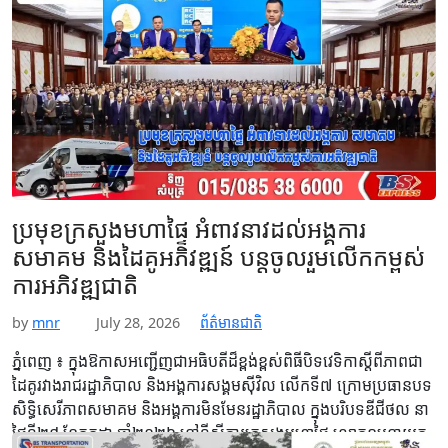
សម្ដេច អញ្ជើញប្រគល់បណ្ណដីធ្លីជាង២ម៉ឺនបណ្ណ ជូនប្រជាពលរដ្ឋ ស្រុកខ្សាច់
កណ្តាល ខេត្តកណ្តាល នៅថ្ងៃទី២៩ ខែកក្កដា…
Read More
ប្រមុខក្រសួងមហាផ្ទៃ អំពាវនាវដល់អង្គការ
សមាគម និងដៃគូអភិវឌ្ឍន៍ បន្តចូលរួមលើកកម្ពស់
ការអភិវឌ្ឍជាតិ
by
mnr
July 28, 2026
ព័ត៌មានជាតិ
ភ្នំពេញ ៖ ក្នុងឱកាសអញ្ជើញជាអធិបតីដ៏ខ្ពង់ខ្ពស់ពិធីបិទវេទិកាស្តីពីភាពជា
ដៃគូរវាងរាជរដ្ឋាភិបាល និងអង្គការសង្គមស៊ីវិល លើកទី៧ ក្រោមប្រធានបទ
សិទ្ធិសេរីភាពសមាគម និងអង្គការមិនមែនរដ្ឋាភិបាល ក្នុងបរិបទឌីជីថល នា
ថ្ងៃទី២៨ ខែកក្កដា ឆ្នាំ២០២៦ នៅទីស្តីការក្រសួងមហាផ្ទៃ លោកឧបនាយក